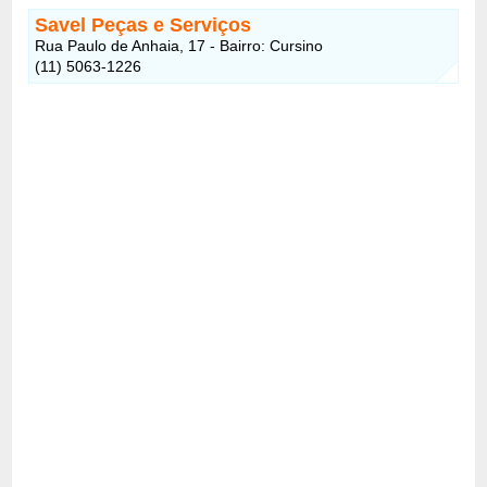
Savel Peças e Serviços
Rua Paulo de Anhaia, 17 - Bairro: Cursino
(11) 5063-1226