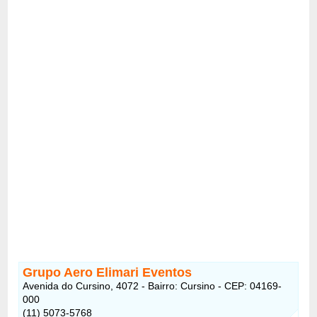
Grupo Aero Elimari Eventos
Avenida do Cursino, 4072 - Bairro: Cursino - CEP: 04169-
000
(11) 5073-5768