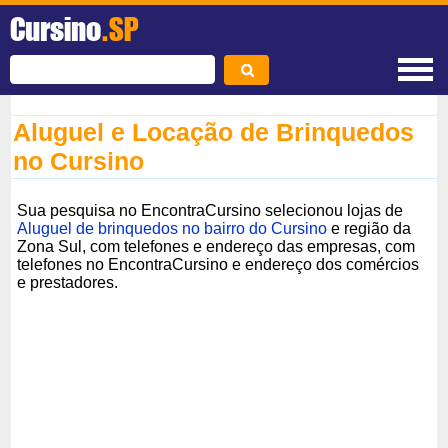
Cursino
.SP
Aluguel e Locação de Brinquedos
no Cursino
Sua pesquisa no EncontraCursino selecionou lojas de
Aluguel de brinquedos no bairro do Cursino
e região da
Zona Sul, com telefones e endereço das empresas, com
telefones no EncontraCursino e endereço dos comércios
e prestadores.