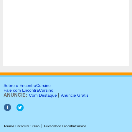
Sobre o EncontraCursino
Fale com EncontraCursino
ANUNCIE:
|
Com Destaque
Anuncie Grátis
|
Termos EncontraCursino
Privacidade EncontraCursino