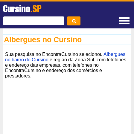
Cursino
.SP
Albergues no Cursino
Sua pesquisa no EncontraCursino selecionou
Albergues
no bairro do Cursino
e região da Zona Sul, com telefones
e endereço das empresas, com telefones no
EncontraCursino e endereço dos comércios e
prestadores.