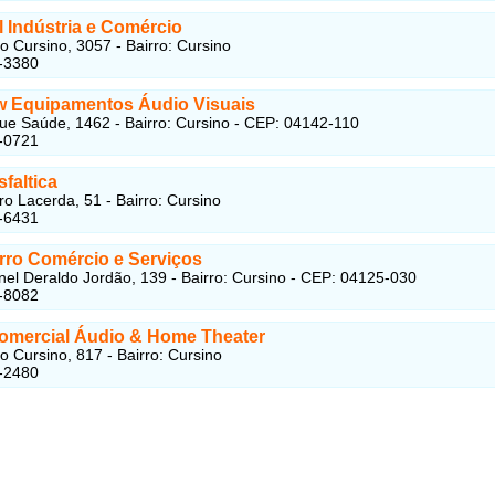
 Indústria e Comércio
o Cursino, 3057 - Bairro: Cursino
-3380
w Equipamentos Áudio Visuais
e Saúde, 1462 - Bairro: Cursino - CEP: 04142-110
-0721
faltica
ro Lacerda, 51 - Bairro: Cursino
-6431
rro Comércio e Serviços
el Deraldo Jordão, 139 - Bairro: Cursino - CEP: 04125-030
-8082
omercial Áudio & Home Theater
o Cursino, 817 - Bairro: Cursino
-2480