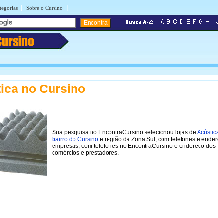
|
|
tegorias
Sobre o Cursino
Cursino
ica no Cursino
Sua pesquisa no EncontraCursino selecionou lojas de
Acústic
bairro do Cursino
e região da Zona Sul, com telefones e ende
empresas, com telefones no EncontraCursino e endereço dos
comércios e prestadores.