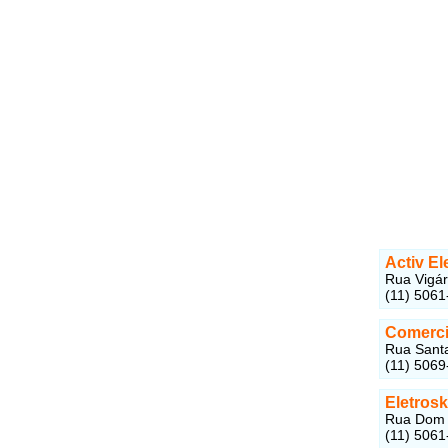
Activ El
Rua Vigár
(11) 5061
Comerci
Rua Santa
(11) 5069
Eletrosk
Rua Dom S
(11) 5061